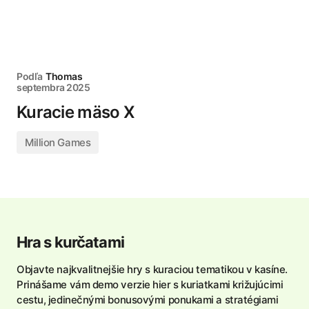
Podľa
Thomas
septembra 2025
Kuracie mäso X
Million Games
Hra s kurčatami
Objavte najkvalitnejšie hry s kuraciou tematikou v kasíne.
Prinášame vám demo verzie hier s kuriatkami križujúcimi
cestu, jedinečnými bonusovými ponukami a stratégiami