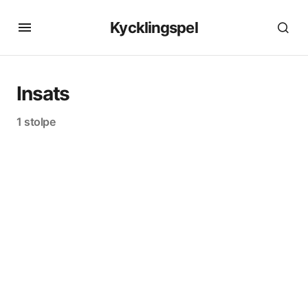
Kycklingspel
Insats
1 stolpe